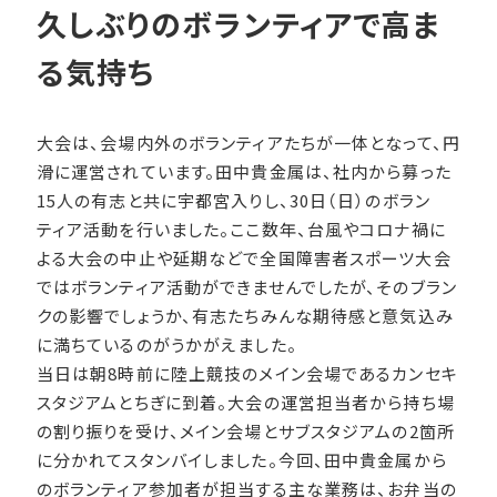
久しぶりのボランティアで高ま
る気持ち
大会は、会場内外のボランティアたちが一体となって、円
滑に運営されています。田中貴金属は、社内から募った
15人の有志と共に宇都宮入りし、30日（日）のボラン
ティア活動を行いました。ここ数年、台風やコロナ禍に
よる大会の中止や延期などで全国障害者スポーツ大会
ではボランティア活動ができませんでしたが、そのブラン
クの影響でしょうか、有志たちみんな期待感と意気込み
に満ちているのがうかがえました。
当日は朝8時前に陸上競技のメイン会場であるカンセキ
スタジアムとちぎに到着。大会の運営担当者から持ち場
の割り振りを受け、メイン会場とサブスタジアムの2箇所
に分かれてスタンバイしました。今回、田中貴金属から
のボランティア参加者が担当する主な業務は、お弁当の