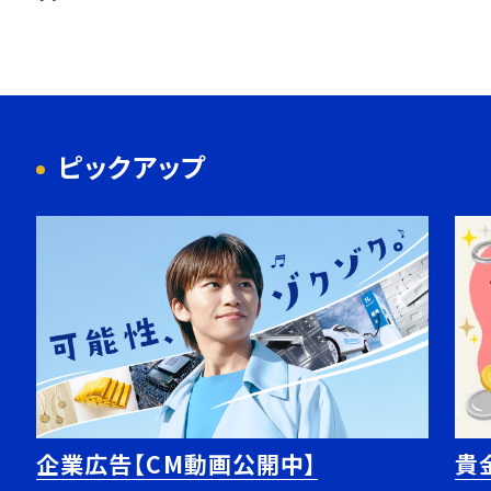
ピックアップ
企業広告【CM動画公開中】
貴