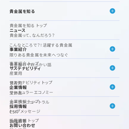
貴金属を知る
貴金属を知る トップ
ニュース
貴金属って、なんだろう？
こんなところで？！活躍する貴金属
事業紹介
限りある貴金属を未来へつなぐ
事業紹介 トップ
貴金属のやわらかい話
サステナビリティ
産業用
サステナビリティ トップ
資産用
企業情報
サーキュラーエコノミー
宝飾品
企業情報 トップ
カーボンニュートラル
採用情報
トップメッセージ
CSR
採用情報 トップ
会社概要
DE&I
お問い合わせ