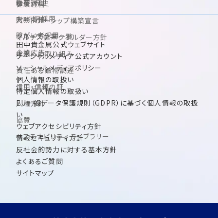
新卒採用
沿革・歴史
健康経営
キャリア採用
財務情報
パートナーシップ構築宣言
障がい者採用
グループ企業一覧
マルチステークホルダー方針
田中貴金属公式ウェブサイト
企業広告
未来への取り組み
ソーシャルメディア公式アカウント
ソーシャルメディアポリシー
責任ある鉱物調達
個人情報の取扱い
信用・信頼の証
特定個人情報の取扱い
EU一般データ保護規則（GDPR）に基づく個人情報の取扱
人権方針
い
協賛
ウェブアクセシビリティ方針
サステナビリティ ライブラリー
情報セキュリティ方針
反社会的勢力に対する基本方針
よくあるご質問
サイトマップ