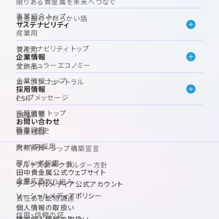
限りある貴金属を未来へつなぐ
事業紹介 トップ
貴金属のやわらかい話
サステナビリティ
産業用
サステナビリティ トップ
資産用
企業情報
サーキュラーエコノミー
宝飾品
企業情報 トップ
カーボンニュートラル
採用情報
トップメッセージ
CSR
採用情報 トップ
会社概要
DE&I
お問い合わせ
新卒採用
沿革・歴史
健康経営
キャリア採用
財務情報
パートナーシップ構築宣言
障がい者採用
グループ企業一覧
マルチステークホルダー方針
田中貴金属公式ウェブサイト
企業広告
未来への取り組み
ソーシャルメディア公式アカウント
ソーシャルメディアポリシー
責任ある鉱物調達
個人情報の取扱い
信用・信頼の証