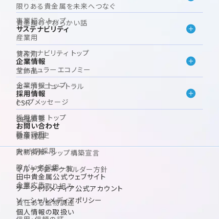
限りある貴金属を未来へつなぐ
事業紹介 トップ
貴金属のやわらかい話
サステナビリティ
産業用
サステナビリティ トップ
資産用
企業情報
サーキュラーエコノミー
宝飾品
企業情報 トップ
カーボンニュートラル
採用情報
トップメッセージ
CSR
採用情報 トップ
会社概要
DE&I
お問い合わせ
新卒採用
沿革・歴史
健康経営
キャリア採用
財務情報
パートナーシップ構築宣言
障がい者採用
グループ企業一覧
マルチステークホルダー方針
田中貴金属公式ウェブサイト
企業広告
未来への取り組み
ソーシャルメディア公式アカウント
ソーシャルメディアポリシー
責任ある鉱物調達
個人情報の取扱い