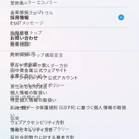
サーキュラーエコノミー
宝飾品
企業情報 トップ
カーボンニュートラル
採用情報
トップメッセージ
CSR
採用情報 トップ
会社概要
DE&I
お問い合わせ
新卒採用
沿革・歴史
健康経営
キャリア採用
財務情報
パートナーシップ構築宣言
障がい者採用
グループ企業一覧
マルチステークホルダー方針
田中貴金属公式ウェブサイト
企業広告
未来への取り組み
ソーシャルメディア公式アカウント
ソーシャルメディアポリシー
責任ある鉱物調達
個人情報の取扱い
信用・信頼の証
特定個人情報の取扱い
EU一般データ保護規則（GDPR）に基づく個人情報の取扱
人権方針
い
協賛
ウェブアクセシビリティ方針
サステナビリティ ライブラリー
情報セキュリティ方針
反社会的勢力に対する基本方針