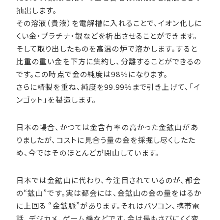
抽出します。
その溶液（貴液）を電解槽に入れることで、イオン化しに
くい金・プラチナ・銀などを析出させることができます。
そして取り出したものを高温の炉で溶かします。すると
比重の重い金を下方に集約し、分離することができるの
です。この時点で金の純度は98％になります。
さらに精製を重ね、純度を99.99％まで引き上げて、「イ
ンゴット」を製造します。
日本の場合、かつては金含有率の高かった金鉱山があ
りましたが、コストに見合う量の金を採掘し尽くしたた
め、今ではそのほとんどが閉山しています。
日本では金鉱山に代わり、今注目されているのが、都会
の“鉱山”です。実は都会には、金鉱山の金の量をはるか
に上回る “金鉱脈”があります。それはパソコン、携帯電
話、デジカメ、ゲーム機などです。金は最もさびにくく変