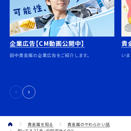
企業広告【CM動画公開中】
貴
田中貴金属の企業広告をご紹介します。
いま
貴金属を知る
貴金属のやわらかい話
知ってる？「金」の回収サイクル