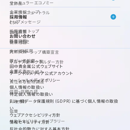
サーキュラーエコノミー
宝飾品
企業情報 トップ
カーボンニュートラル
採用情報
トップメッセージ
CSR
採用情報 トップ
会社概要
DE&I
お問い合わせ
新卒採用
沿革・歴史
健康経営
キャリア採用
財務情報
パートナーシップ構築宣言
障がい者採用
グループ企業一覧
マルチステークホルダー方針
田中貴金属公式ウェブサイト
企業広告
未来への取り組み
ソーシャルメディア公式アカウント
ソーシャルメディアポリシー
責任ある鉱物調達
個人情報の取扱い
信用・信頼の証
特定個人情報の取扱い
EU一般データ保護規則（GDPR）に基づく個人情報の取扱
人権方針
い
協賛
ウェブアクセシビリティ方針
サステナビリティ ライブラリー
情報セキュリティ方針
反社会的勢力に対する基本方針