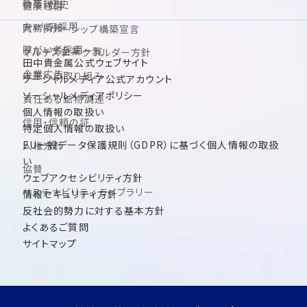
新卒採用
沿革・歴史
健康経営
キャリア採用
財務情報
パートナーシップ構築宣言
障がい者採用
グループ企業一覧
マルチステークホルダー方針
田中貴金属公式ウェブサイト
企業広告
未来への取り組み
ソーシャルメディア公式アカウント
ソーシャルメディアポリシー
責任ある鉱物調達
個人情報の取扱い
信用・信頼の証
特定個人情報の取扱い
EU一般データ保護規則（GDPR）に基づく個人情報の取扱
人権方針
い
協賛
ウェブアクセシビリティ方針
サステナビリティ ライブラリー
情報セキュリティ方針
反社会的勢力に対する基本方針
よくあるご質問
サイトマップ