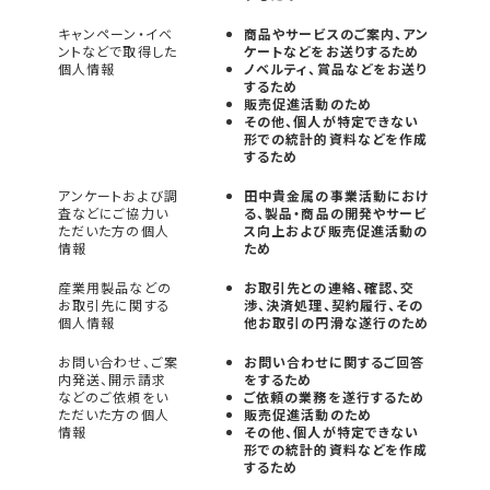
キャンペーン・イベ
商品やサービスのご案内、アン
ントなどで取得した
ケートなどをお送りするため
個人情報
ノベルティ、賞品などをお送り
するため
販売促進活動のため
その他、個人が特定できない
形での統計的資料などを作成
するため
アンケートおよび調
田中貴金属の事業活動におけ
査などにご協力い
る、製品・商品の開発やサービ
ただいた方の個人
ス向上および販売促進活動の
情報
ため
産業用製品などの
お取引先との連絡、確認、交
お取引先に関する
渉、決済処理、契約履行、その
個人情報
他お取引の円滑な遂行のため
お問い合わせ、ご案
お問い合わせに関するご回答
内発送、開示請求
をするため
などのご依頼をい
ご依頼の業務を遂行するため
ただいた方の個人
販売促進活動のため
情報
その他、個人が特定できない
形での統計的資料などを作成
するため