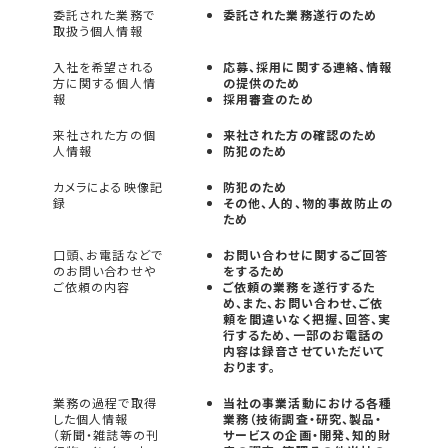
委託された業務で
委託された業務遂行のため
取扱う個人情報
入社を希望される
応募、採用に関する連絡、情報
方に関する個人情
の提供のため
報
採用審査のため
来社された方の個
来社された方の確認のため
人情報
防犯のため
カメラによる映像記
防犯のため
録
その他、人的、物的事故防止の
ため
口頭、お電話などで
お問い合わせに関するご回答
のお問い合わせや
をするため
ご依頼の内容
ご依頼の業務を遂行するた
め、また、お問い合わせ、ご依
頼を間違いなく把握、回答、実
行するため、一部のお電話の
内容は録音させていただいて
おります。
業務の過程で取得
当社の事業活動における各種
した個人情報
業務（技術調査・研究、製品・
（新聞・雑誌等の刊
サービスの企画・開発、知的財