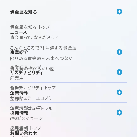
貴金属を知る
貴金属を知る トップ
ニュース
貴金属って、なんだろう？
こんなところで？！活躍する貴金属
事業紹介
限りある貴金属を未来へつなぐ
事業紹介 トップ
貴金属のやわらかい話
サステナビリティ
産業用
サステナビリティ トップ
資産用
企業情報
サーキュラーエコノミー
宝飾品
企業情報 トップ
カーボンニュートラル
採用情報
トップメッセージ
CSR
採用情報 トップ
会社概要
DE&I
お問い合わせ