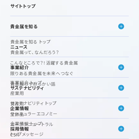
サイトトップ
貴金属を知る
貴金属を知る トップ
ニュース
貴金属って、なんだろう？
こんなところで？！活躍する貴金属
事業紹介
限りある貴金属を未来へつなぐ
事業紹介 トップ
貴金属のやわらかい話
サステナビリティ
産業用
サステナビリティ トップ
資産用
企業情報
サーキュラーエコノミー
宝飾品
企業情報 トップ
カーボンニュートラル
採用情報
トップメッセージ
CSR