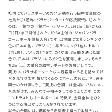
社内にてパラスポーツの啓発活動を行う田中貴金属の
社員たち（通称・パラサポーター）が応援観戦に訪れた
のは、千葉市の千葉ポートアリーナ。2月1日（金）から3
日（日）まで開催された、JPSA主催の「ジャパンパラ
ゴールボール競技大会」です。出場国は世界ランキング4
位の日本の他、ブラジル（世界ランキング1位）、トルコ
（同2位）、アメリカ（同6位）の4か国。3日間を通じた試
合で、日本はブラジルに次ぐ2位を獲得しました。そのう
ち2日（土）の試合の取材レポートをお届けします。
競技中、パラサポーターたちは観客席から息を詰めて試
合を見守ります。響いてくるのはボールの音と足音、選手
同士のかけ声。そして競技の合間には会場にノリのいい
音楽が流れ、みんなで手拍子をして盛り上ります。この
コントラストもゴールボールの特徴で、会場全体をひと
つにする演出がうまく活かされています。
試合の合間には、観客から希望者を募って体験会も。