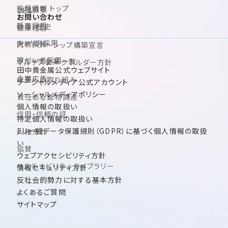
採用情報 トップ
会社概要
DE&I
お問い合わせ
新卒採用
沿革・歴史
健康経営
キャリア採用
財務情報
パートナーシップ構築宣言
障がい者採用
グループ企業一覧
マルチステークホルダー方針
田中貴金属公式ウェブサイト
企業広告
未来への取り組み
ソーシャルメディア公式アカウント
ソーシャルメディアポリシー
責任ある鉱物調達
個人情報の取扱い
信用・信頼の証
特定個人情報の取扱い
EU一般データ保護規則（GDPR）に基づく個人情報の取扱
人権方針
い
協賛
ウェブアクセシビリティ方針
サステナビリティ ライブラリー
情報セキュリティ方針
反社会的勢力に対する基本方針
よくあるご質問
サイトマップ