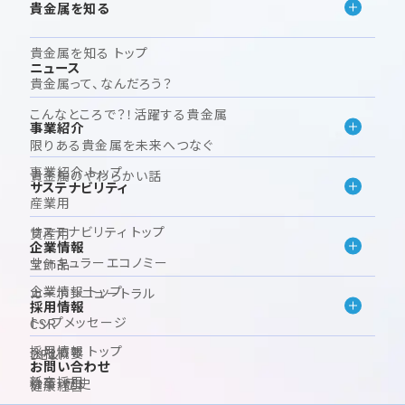
貴金属を知る
貴金属を知る トップ
ニュース
貴金属って、なんだろう？
こんなところで？！活躍する貴金属
事業紹介
限りある貴金属を未来へつなぐ
事業紹介 トップ
貴金属のやわらかい話
サステナビリティ
産業用
サステナビリティ トップ
資産用
企業情報
サーキュラーエコノミー
宝飾品
企業情報 トップ
カーボンニュートラル
採用情報
トップメッセージ
CSR
採用情報 トップ
会社概要
DE&I
お問い合わせ
新卒採用
沿革・歴史
健康経営