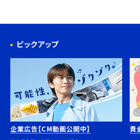
ピックアップ
企業広告【CM動画公開中】
貴