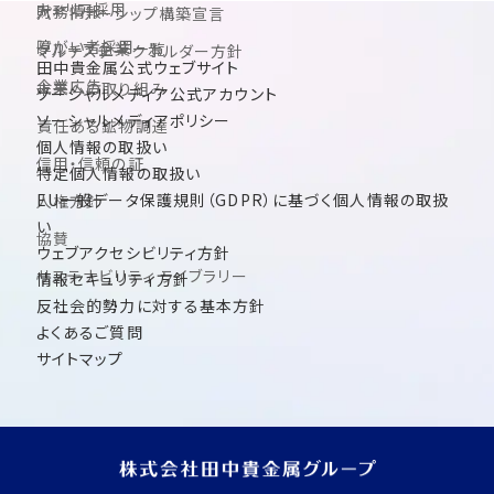
キャリア採用
財務情報
パートナーシップ構築宣言
障がい者採用
グループ企業一覧
マルチステークホルダー方針
田中貴金属公式ウェブサイト
企業広告
未来への取り組み
ソーシャルメディア公式アカウント
ソーシャルメディアポリシー
責任ある鉱物調達
個人情報の取扱い
信用・信頼の証
特定個人情報の取扱い
EU一般データ保護規則（GDPR）に基づく個人情報の取扱
人権方針
い
協賛
ウェブアクセシビリティ方針
サステナビリティ ライブラリー
情報セキュリティ方針
反社会的勢力に対する基本方針
よくあるご質問
サイトマップ